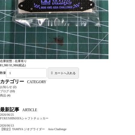
在庫状態 : 在庫有り
¥1,980
¥1,980
(税込)
数量
カテゴリー
CATEGORY
お知らせ
(2)
ブログ
(10)
商品
(4)
最新記事
ARTICLE
2026/06/25
FUKUSHIMAYAシャフトチェッカー
2026/06/13
【限定】TAMIYA ジオグライダー Asia Challenge